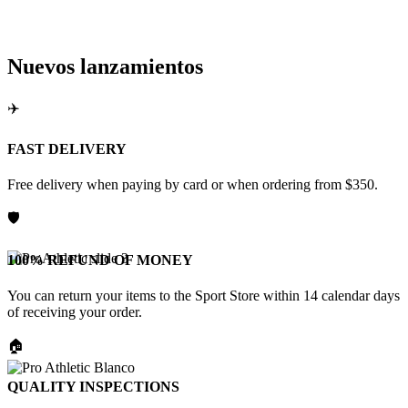
PARA CORRER 
Nuevos lanzamientos
✈️
ENTRENAR
FAST DELIVERY
Free delivery when paying by card or when ordering from $350.
🛡️
TOMATODOS, ZAPATILLAS Y MÁS
100% REFUND OF MONEY
You can return your items to the Sport Store within 14 calendar days
Tienda Deportiva
of receiving your order.
🏠
QUALITY INSPECTIONS