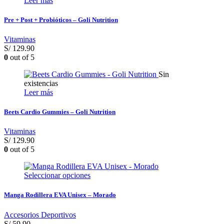
Leer más
Pre + Post + Probióticos – Goli Nutrition
Vitaminas
S/
129.90
0
out of 5
Sin
existencias
Leer más
Beets Cardio Gummies – Goli Nutrition
Vitaminas
S/
129.90
0
out of 5
Seleccionar opciones
Manga Rodillera EVA Unisex – Morado
Accesorios Deportivos
S/
59.90