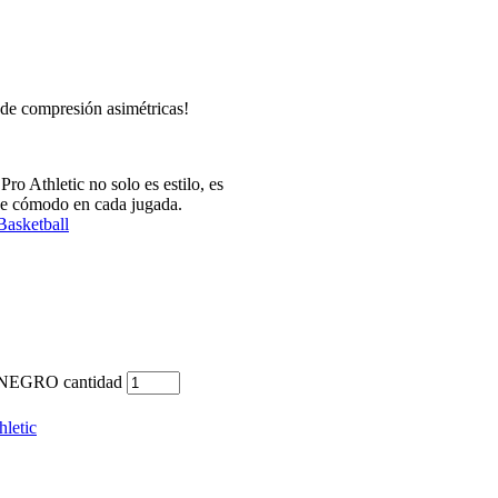
 de compresión asimétricas!
o Athletic no solo es estilo, es
ene cómodo en cada jugada.
Basketball
EGRO cantidad
hletic