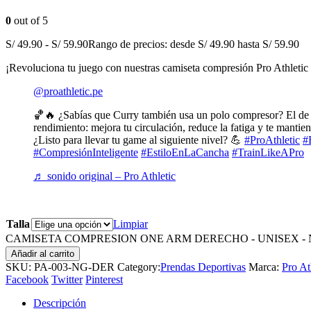
0
out of 5
S/
49.90
-
S/
59.90
Rango de precios: desde S/ 49.90 hasta S/ 59.90
¡Revoluciona tu juego con nuestras camiseta compresión Pro Athletic
@proathletic.pe
🏀🔥 ¿Sabías que Curry también usa un polo compresor? El de Pr
rendimiento: mejora tu circulación, reduce la fatiga y te manti
¿Listo para llevar tu game al siguiente nivel? 💪
#ProAthletic
#
#CompresiónInteligente
#EstiloEnLaCancha
#TrainLikeAPro
♬ sonido original – Pro Athletic
Talla
Limpiar
CAMISETA COMPRESION ONE ARM DERECHO - UNISEX - N
Añadir al carrito
SKU:
PA-003-NG-DER
Category:
Prendas Deportivas
Marca:
Pro At
Facebook
Twitter
Pinterest
Descripción