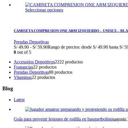
Seleccionar opciones
CAMISETA COMPRESION ONE ARM IZQUIERDO – UNISEX – BL
Prendas Deportivas
S/
49.90
-
S/
59.90
Rango de precios: desde S/ 49.90 hasta S/ 5
0
out of 5
Accesorios Deportivos
22
22 productos
Fragancias
2
2 productos
Prendas Deportivas
8
8 productos
Vitaminas
2
2 productos
Blog
Latest
Guía para prevenir lesiones de rodilla en basquetbolistas
agosto 